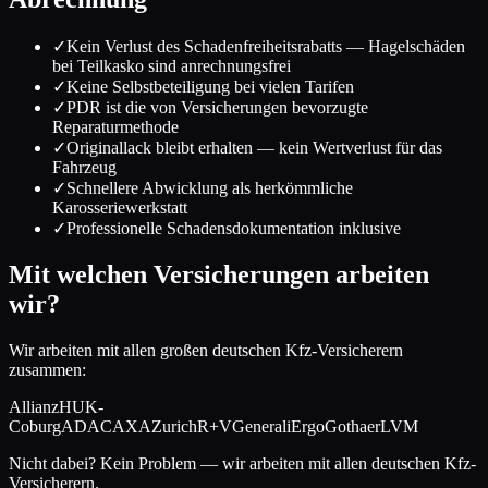
✓
Kein Verlust des Schadenfreiheitsrabatts — Hagelschäden
bei Teilkasko sind anrechnungsfrei
✓
Keine Selbstbeteiligung bei vielen Tarifen
✓
PDR ist die von Versicherungen bevorzugte
Reparaturmethode
✓
Originallack bleibt erhalten — kein Wertverlust für das
Fahrzeug
✓
Schnellere Abwicklung als herkömmliche
Karosseriewerkstatt
✓
Professionelle Schadensdokumentation inklusive
Mit welchen Versicherungen arbeiten
wir?
Wir arbeiten mit allen großen deutschen Kfz-Versicherern
zusammen:
Allianz
HUK-
Coburg
ADAC
AXA
Zurich
R+V
Generali
Ergo
Gothaer
LVM
Nicht dabei? Kein Problem — wir arbeiten mit allen deutschen Kfz-
Versicherern.