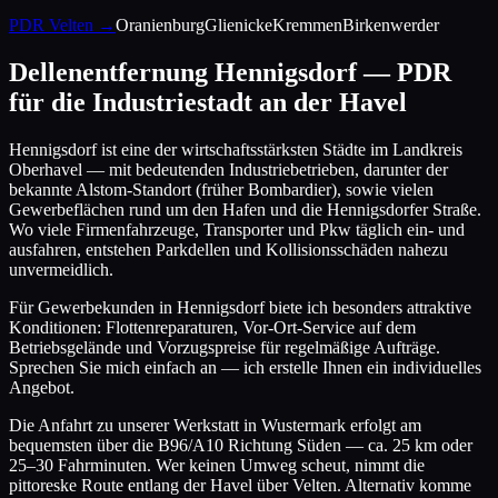
PDR
Velten
→
Oranienburg
Glienicke
Kremmen
Birkenwerder
Dellenentfernung Hennigsdorf — PDR
für die Industriestadt an der Havel
Hennigsdorf ist eine der wirtschaftsstärksten Städte im Landkreis
Oberhavel — mit bedeutenden Industriebetrieben, darunter der
bekannte Alstom-Standort (früher Bombardier), sowie vielen
Gewerbeflächen rund um den Hafen und die Hennigsdorfer Straße.
Wo viele Firmenfahrzeuge, Transporter und Pkw täglich ein- und
ausfahren, entstehen Parkdellen und Kollisionsschäden nahezu
unvermeidlich.
Für Gewerbekunden in Hennigsdorf biete ich besonders attraktive
Konditionen: Flottenreparaturen, Vor-Ort-Service auf dem
Betriebsgelände und Vorzugspreise für regelmäßige Aufträge.
Sprechen Sie mich einfach an — ich erstelle Ihnen ein individuelles
Angebot.
Die Anfahrt zu unserer Werkstatt in Wustermark erfolgt am
bequemsten über die B96/A10 Richtung Süden — ca. 25 km oder
25–30 Fahrminuten. Wer keinen Umweg scheut, nimmt die
pittoreske Route entlang der Havel über Velten. Alternativ komme